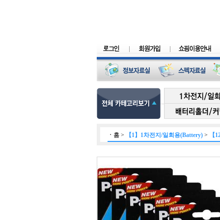
ㆍ
홈
>
【1】1차전지/일회용(Battery)
>
【1