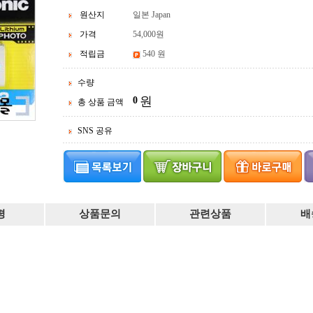
원산지
일본 Japan
가격
54,000
원
적립금
540 원
수량
원
0
총 상품 금액
SNS 공유
평
상품문의
관련상품
배