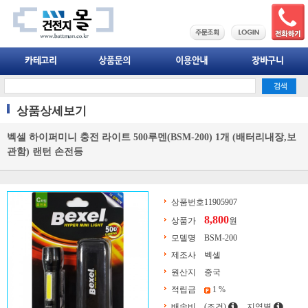
상품상세보기
벡셀 하이퍼미니 충전 라이트 500루멘(BSM-200) 1개 (배터리내장,보
관함) 랜턴 손전등
상품번호
11905907
8,800
상품가
원
모델명
BSM-200
제조사
벡셀
원산지
중국
적립금
1 %
배송비
(조건)
지역별