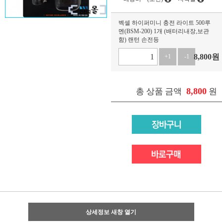
벡셀 하이퍼미니 충전 라이트 500루
멘(BSM-200) 1개 (배터리내장,보관
함) 랜턴 손전등
8,800
원
+1
-1
8,800
총 상품 금액
원
상세정보 새창 열기