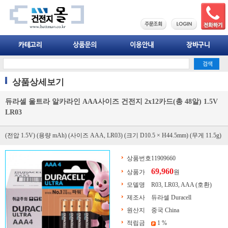
상품상세보기
듀라셀 울트라 알카라인 AAA사이즈 건전지 2x12카드(총 48알) 1.5V
LR03
(전압 1.5V) (용량 mAh) (사이즈 AAA, LR03) (크기 D10.5 × H44.5mm) (무게 11.5g)
상품번호
11909660
69,960
상품가
원
모델명
R03, LR03, AAA (호환)
제조사
듀라셀 Duracell
원산지
중국 China
적립금
1 %