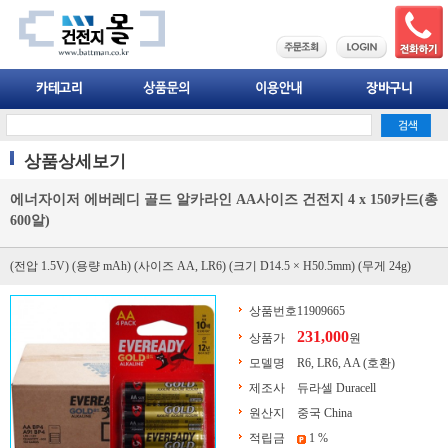
상품상세보기
에너자이저 에버레디 골드 알카라인 AA사이즈 건전지 4 x 150카드(총
600알)
(전압 1.5V) (용량 mAh) (사이즈 AA, LR6) (크기 D14.5 × H50.5mm) (무게 24g)
상품번호
11909665
231,000
상품가
원
모델명
R6, LR6, AA (호환)
제조사
듀라셀 Duracell
원산지
중국 China
적립금
1 %