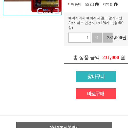
배송비
(조건)
지역별
에너자이저 에버레디 골드 알카라인
AA사이즈 건전지 4 x 150카드(총 600
알)
231,000
원
+1
-1
231,000
총 상품 금액
원
상세정보 새창 열기