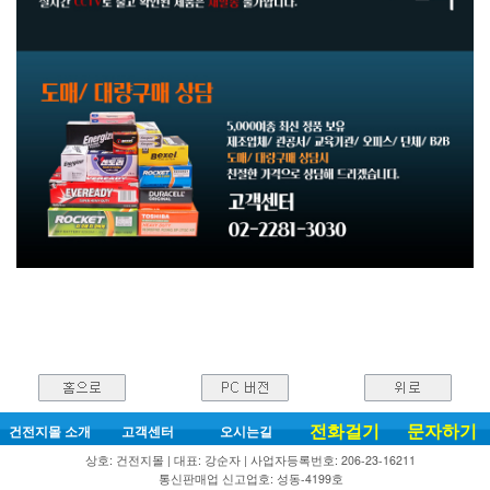
전화걸기
문자하기
건전지몰 소개
고객센터
오시는길
상호: 건전지몰 | 대표: 강순자 | 사업자등록번호: 206-23-16211
통신판매업 신고업호: 성동-4199호