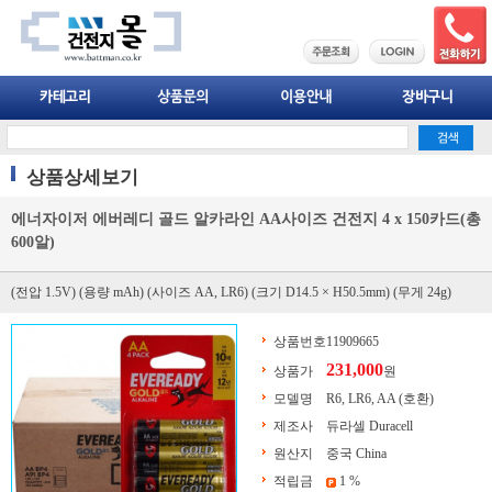
상품상세보기
에너자이저 에버레디 골드 알카라인 AA사이즈 건전지 4 x 150카드(총
600알)
(전압 1.5V) (용량 mAh) (사이즈 AA, LR6) (크기 D14.5 × H50.5mm) (무게 24g)
상품번호
11909665
231,000
상품가
원
모델명
R6, LR6, AA (호환)
제조사
듀라셀 Duracell
원산지
중국 China
적립금
1 %