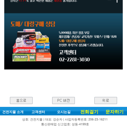
전화걸기
문자하기
건전지몰 소개
고객센터
오시는길
상호: 건전지몰 | 대표: 강순자 | 사업자등록번호: 206-23-16211
통신판매업 신고업호: 성동-4199호