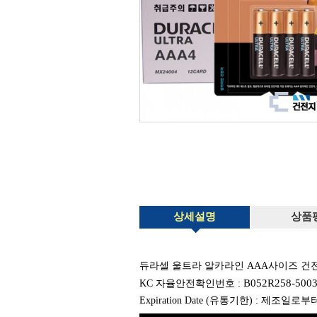
상세설명
상품
듀라셀 울트라 알카라인 AAA사이즈 건전지 
B052R258-500
KC 자율안전확인번호 :
Expiration Date (유통기한) : 제조일