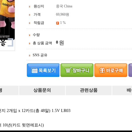
원산지
중국 China
가격
69,960
원
적립금
1 %
수량
원
0
총 상품 금액
SNS 공유
평
상품문의
관련상품
배
2개입 x 12카드(총 48알)
1.5V LR03
3
로부터 10년(카드 뒷면에표시)