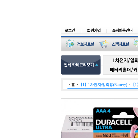
ㆍ
홈
>
【1】1차전지/일회용(Battery)
>
【1