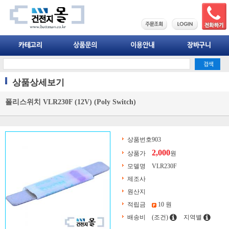
상품상세보기
폴리스위치 VLR230F (12V) (Poly Switch)
상품번호
903
2,000
상품가
원
모델명
VLR230F
제조사
원산지
적립금
10 원
배송비
(조건)
지역별