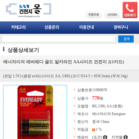
상품상세보기
에너자이저 에버레디 골드 알카라인 AA사이즈 건전지 2(1카드)
(전압 1.5V) (용량 mAh) (사이즈 AA, LR6) (크기 D14.5 × H50.5mm) (무게 24g)
상품번호
11909670
770
상품가
원
모델명
R6, LR6, AA (호환)
제조사
에너자이저 Energizer
원산지
중국 China
적립금
1 %
배송비
(조건)
지역별