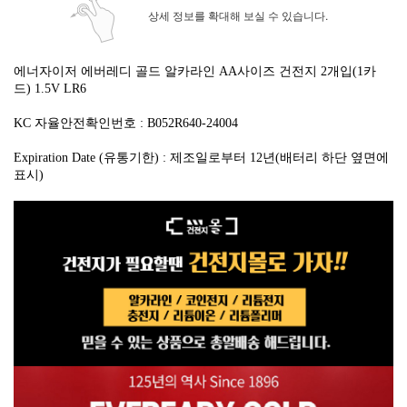
상세 정보를 확대해 보실 수 있습니다.
에너자이저 에버레디 골드 알카라인 AA사이즈 건전지 2개입(1카
드)
1.5V LR6
KC 자율안전확인번호 :
B052R640-24004
Expiration Date (유통기한) : 제조일로부터 12년(
배터리 하단 옆면에
표시
)