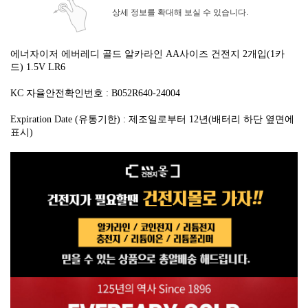
상세 정보를 확대해 보실 수 있습니다.
에너자이저 에버레디 골드 알카라인 AA사이즈 건전지 2개입(1카
드)
1.5V LR6
KC 자율안전확인번호 :
B052R640-24004
Expiration Date (유통기한) : 제조일로부터 12년(
배터리 하단 옆면에
표시
)