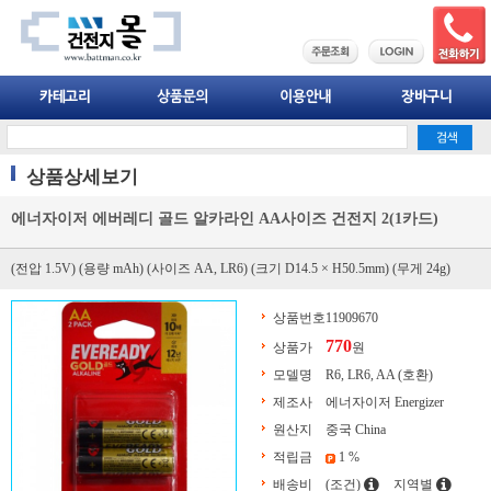
상품상세보기
에너자이저 에버레디 골드 알카라인 AA사이즈 건전지 2(1카드)
(전압 1.5V) (용량 mAh) (사이즈 AA, LR6) (크기 D14.5 × H50.5mm) (무게 24g)
상품번호
11909670
770
상품가
원
모델명
R6, LR6, AA (호환)
제조사
에너자이저 Energizer
원산지
중국 China
적립금
1 %
배송비
(조건)
지역별