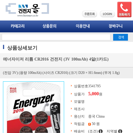
상품상세보기
에너자이저 리튬 CR2016 건전지 (3V 100mAh) 4알(1카드)
(전압 3V) (용량 100mAh) (사이즈 CR2016) (크기 D20 × H1.6mm) (무게 1.8g)
상품번호
3541795
5,000
상품가
원
모델명
제조사
원산지
중국 China
적립금
50 원
배송비
(조건)
지역별