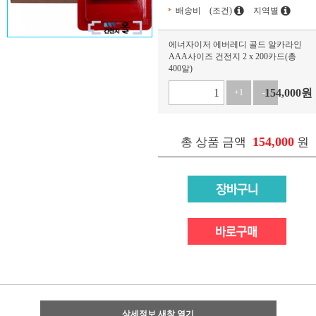
배송비
(조건)
지역별
에너자이저 에버레디 골드 알카라인
AAA사이즈 건전지 2 x 200카드(총
400알)
154,000
원
+1
-1
154,000
총 상품 금액
원
상세정보 새창 열기