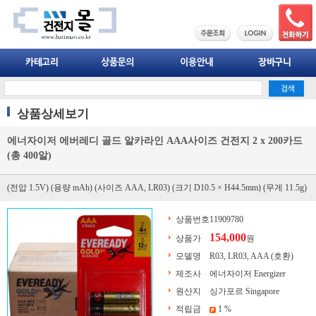
상품상세보기
에너자이저 에버레디 골드 알카라인 AAA사이즈 건전지 2 x 200카드
(총 400알)
(전압 1.5V) (용량 mAh) (사이즈 AAA, LR03) (크기 D10.5 × H44.5mm) (무게 11.5g)
상품번호
11909780
154,000
상품가
원
모델명
R03, LR03, AAA (호환)
제조사
에너자이저 Energizer
원산지
싱가포르 Singapore
적립금
1 %