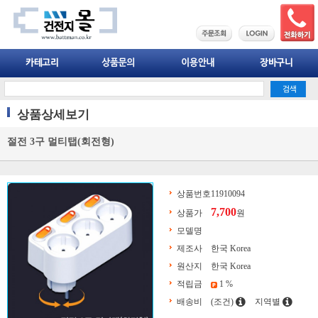
상품상세보기
절전 3구 멀티탭(회전형)
상품번호
11910094
7,700
상품가
원
모델명
제조사
한국 Korea
원산지
한국 Korea
적립금
1 %
배송비
(조건)
지역별