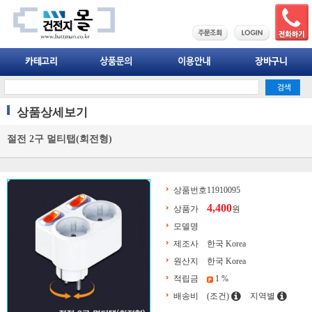
상품상세보기
절전 2구 멀티탭(회전형)
상품번호
11910095
4,400
상품가
원
모델명
제조사
한국 Korea
원산지
한국 Korea
적립금
1 %
배송비
(조건)
지역별