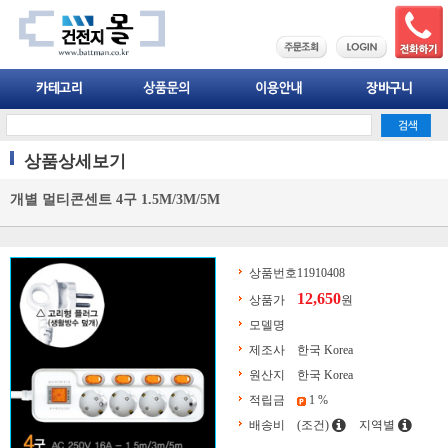
상품상세보기
개별 멀티콘센트 4구 1.5M/3M/5M
상품번호
11910408
12,650
상품가
원
모델명
제조사
한국 Korea
원산지
한국 Korea
적립금
1 %
배송비
(조건)
지역별