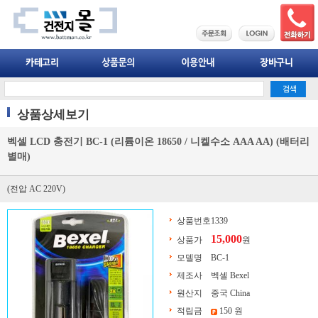
상품상세보기
벡셀 LCD 충전기 BC-1 (리튬이온 18650 / 니켈수소 AAA AA) (배터리
별매)
(전압 AC 220V)
상품번호
1339
15,000
상품가
원
모델명
BC-1
제조사
벡셀 Bexel
원산지
중국 China
적립금
150 원