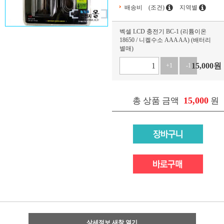
배송비
(조건)
지역별
벡셀 LCD 충전기 BC-1 (리튬이온
18650 / 니켈수소 AAA AA) (배터리
별매)
15,000
원
+1
-1
15,000
총 상품 금액
원
상세정보 새창 열기