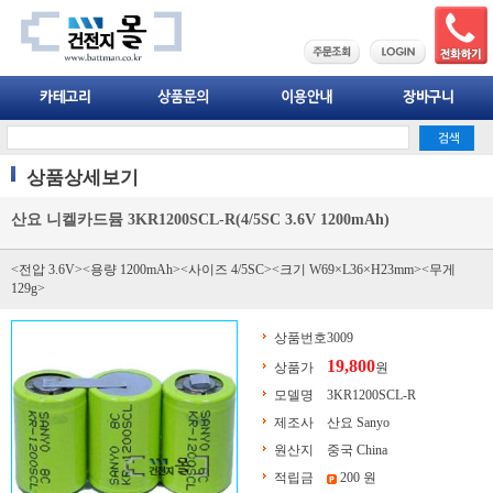
상품상세보기
산요 니켈카드뮴 3KR1200SCL-R(4/5SC 3.6V 1200mAh)
<전압 3.6V><용량 1200mAh><사이즈 4/5SC><크기 W69×L36×H23mm><무게
129g>
상품번호
3009
19,800
상품가
원
모델명
3KR1200SCL-R
제조사
산요 Sanyo
원산지
중국 China
적립금
200 원