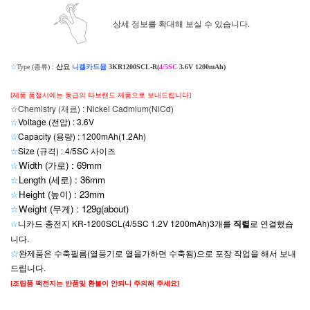
상세 정보를 확대해 보실 수 있습니다.
☆
Type (종류) :
산요
니켈카드뮴
3KR1200SCL-R(
4/5SC
3.6V 1200mAh)
[제품 품절시에는 동급의 타브랜드 제품으로 보내드립니다]
☆Chemistry (재료) : Nickel Cadmium(NiCd)
☆
Voltage (전압) : 3.6V
☆
Capacity (용량) : 1200mAh(1.2Ah)
☆
Size (규격) : 4/5SC 사이즈
☆
Width (가로) : 69mm
☆
Length (세로) : 36mm
☆
Height (높이) : 23mm
☆
Weight (무게) : 129g(about)
☆
니카드 충전지 KR-1200SCL(4/5SC 1.2V 1200mAh)3개를
직렬
로 연결했습
니다.
☆
완제품은
수축필름(열풍기로 열을가하면 수축됨)으로 포장 작업을 해서 보내
드립니다.
[조립품 팩전지는 반품및 환불이 안되니 주의해 주세요]