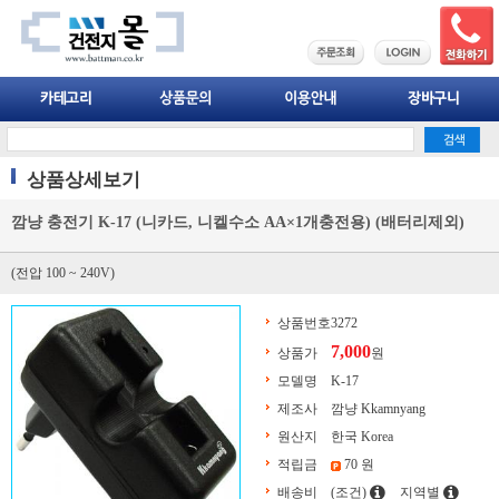
상품상세보기
깜냥 충전기 K-17 (니카드, 니켈수소 AA×1개충전용) (배터리제외)
(전압 100 ~ 240V)
상품번호
3272
7,000
상품가
원
모델명
K-17
제조사
깜냥 Kkamnyang
원산지
한국 Korea
적립금
70 원
배송비
(조건)
지역별