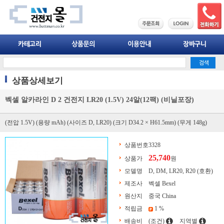
상품상세보기
벡셀 알카라인 D 2 건전지 LR20 (1.5V) 24알(12팩) (비닐포장)
(전압 1.5V) (용량 mAh) (사이즈 D, LR20) (크기 D34.2 × H61.5mm) (무게 148g)
상품번호
3328
25,740
상품가
원
모델명
D, DM, LR20, R20 (호환)
제조사
벡셀 Bexel
원산지
중국 China
적립금
1 %
배송비
(조건)
지역별