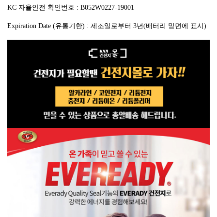
KC 자율안전 확인번호 : B052W0227-19001
Expiration Date (유통기한) : 제조일로부터 3년(배터리 밑면에 표시)