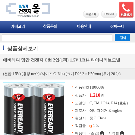
상품상세보기
에버레디 망간 건전지 C형 2입(1팩) 1.5V LR14 타이니러브모빌
(전압 1.5V) (용량 mAh) (사이즈 C, R14) (크기 D26.2 × H50mm) (무게 26.2g)
상품번호
11906086
1,210
상품가
원
모델명
C, CM, LR14, R14 (호환)
제조사
에너자이저 Energizer
원산지
중국 China
적립금
1 %
배송비
(조건)
지역별