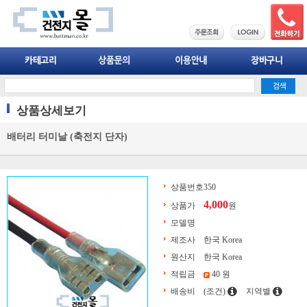
상품상세보기
배터리 터미날 (축전지 단자)
상품번호
350
4,000
상품가
원
모델명
제조사
한국 Korea
원산지
한국 Korea
적립금
40 원
배송비
(조건)
지역별