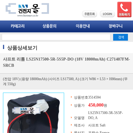
상품상세보기
샤프트 리튬 LS25N17500-5R-5S5P-DO (18V 18000mAh) C271407FM-
SRCB
(전압 18V) (용량 18000mAh) (사이즈 LS17500, A) (크기 W86 × L53 × H86mm) (무
게 550g)
상품번호
3514594
450,000
상품가
원
LS25N17500-5R-5S5P-
모델명
DO, A
제조사
사프트 Saft
원산지
프랑스 France