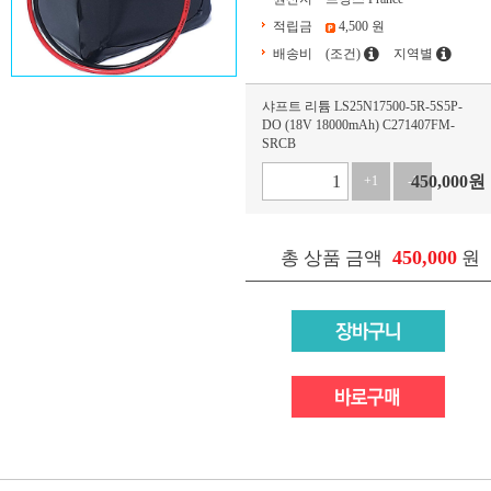
적립금
4,500 원
배송비
(조건)
지역별
샤프트 리튬 LS25N17500-5R-5S5P-
DO (18V 18000mAh) C271407FM-
SRCB
450,000
원
+1
-1
450,000
총 상품 금액
원