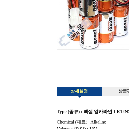
상세설명
상품
Type (종류) : 벡셀 알카라인 LR12N20
Chemical (재료) : Alkaline
Volatage (전압) : 18V