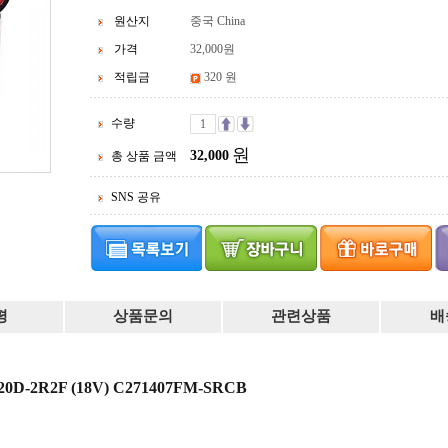
원산지
중국 China
가격
32,000
원
적립금
320 원
수량
원
32,000
총 상품 금액
SNS 공유
평
상품문의
관련상품
배
D-2R2F (18V) C271407FM-SRCB