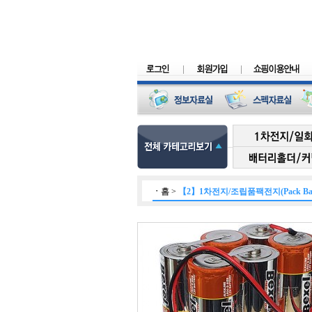
ㆍ
홈
>
【2】1차전지/조립품팩전지(Pack Batt