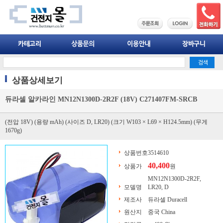
상품상세보기
듀라셀 알카라인 MN12N1300D-2R2F (18V) C271407FM-SRCB
(전압 18V) (용량 mAh) (사이즈 D, LR20) (크기 W103 × L69 × H124.5mm) (무게
1670g)
상품번호
3514610
40,400
상품가
원
MN12N1300D-2R2F,
모델명
LR20, D
제조사
듀라셀 Duracell
원산지
중국 China