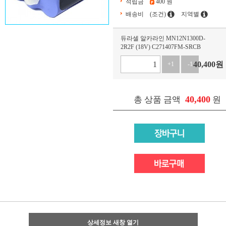
적립금
400 원
배송비
(조건)
지역별
듀라셀 알카라인 MN12N1300D-
2R2F (18V) C271407FM-SRCB
40,400
원
+1
-1
40,400
총 상품 금액
원
상세정보 새창 열기