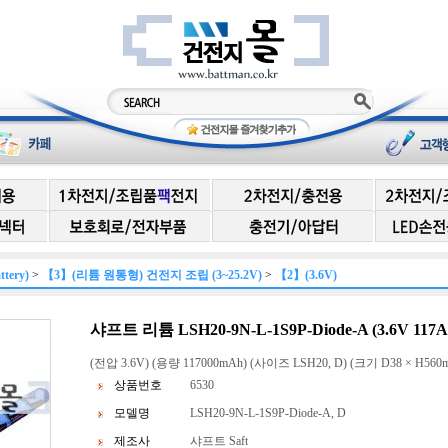
ery)
>
【3】(리튬 원통형) 건전지 조립 (3~25.2V)
>
【2】(3.6V)
샤프트 리튬 LSH20-9N-L-1S9P-Diode-A (3.6V 117
(전압 3.6V) (용량 117000mAh) (사이즈 LSH20, D) (크기 D38 × H560m
상품번호
6530
모델명
LSH20-9N-L-1S9P-Diode-A, D
제조사
샤프트 Saft