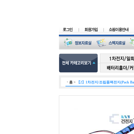
ㆍ
홈
>
【2】1차전지/조립품팩전지(Pack Batt