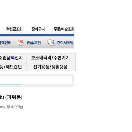
Ah) (파워용)
m) (무게 905g)