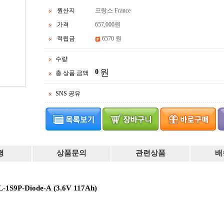
원산지
프랑스 France
가격
657,000
원
적립금
6570 원
수량
원
0
총 상품 금액
SNS 공유
평
상품문의
관련상품
배
1S9P-Diode-A (3.6V 117Ah)