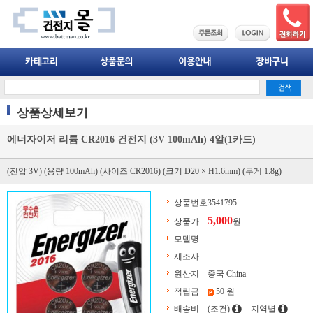
상품상세보기
에너자이저 리튬 CR2016 건전지 (3V 100mAh) 4알(1카드)
(전압 3V) (용량 100mAh) (사이즈 CR2016) (크기 D20 × H1.6mm) (무게 1.8g)
상품번호
3541795
5,000
상품가
원
모델명
제조사
원산지
중국 China
적립금
50 원
배송비
(조건)
지역별