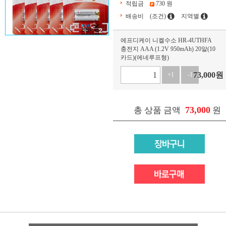
적립금
730 원
배송비
(조건)
지역별
에프디케이 니켈수소 HR-4UTHFA
충전지 AAA (1.2V 950mAh) 20알(10
카드)(에네루프형)
73,000
원
+1
-1
73,000
총 상품 금액
원