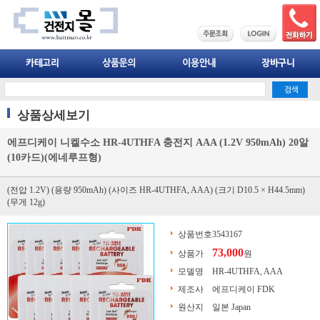
상품상세보기
에프디케이 니켈수소 HR-4UTHFA 충전지 AAA (1.2V 950mAh) 20알
(10카드)(에네루프형)
(전압 1.2V) (용량 950mAh) (사이즈 HR-4UTHFA, AAA) (크기 D10.5 × H44.5mm)
(무게 12g)
상품번호
3543167
73,000
상품가
원
모델명
HR-4UTHFA, AAA
제조사
에프디케이 FDK
원산지
일본 Japan