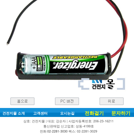
전화걸기
문자하기
건전지몰 소개
고객센터
오시는길
상호: 건전지몰 | 대표: 강순자 | 사업자등록번호: 206-23-16211
통신판매업 신고업호: 성동-4199호
전화:
02-2281-3030
팩스: 02-2281-3029