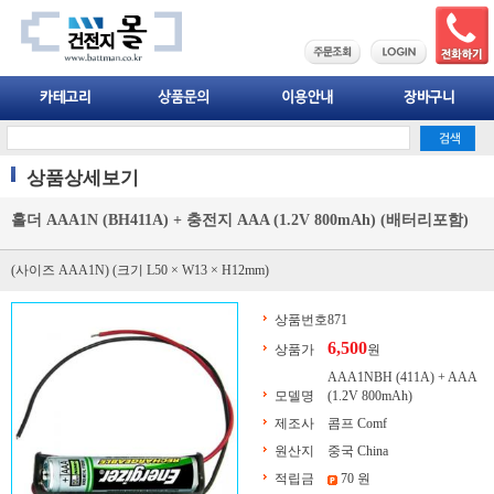
상품상세보기
홀더 AAA1N (BH411A) + 충전지 AAA (1.2V 800mAh) (배터리포함)
(사이즈 AAA1N) (크기 L50 × W13 × H12mm)
상품번호
871
6,500
상품가
원
AAA1NBH (411A) + AAA
모델명
(1.2V 800mAh)
제조사
콤프 Comf
원산지
중국 China
적립금
70 원