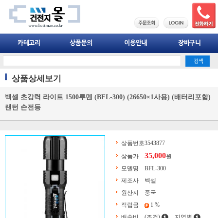
상품상세보기
백셀 초강력 라이트 1500루멘 (BFL-300) (26650×1사용) (배터리포함)
랜턴 손전등
상품번호
3543877
35,000
상품가
원
모델명
BFL-300
제조사
벡셀
원산지
중국
적립금
1 %
배송비
(조건)
지역별