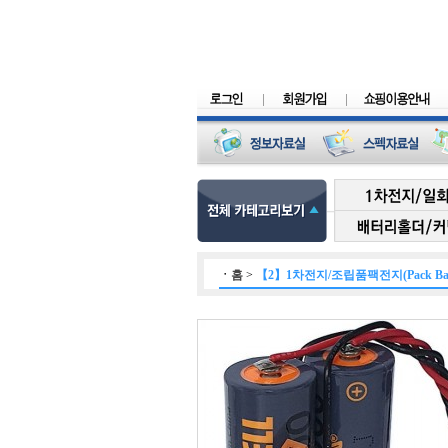
ㆍ
홈
>
【2】1차전지/조립품팩전지(Pack Batt