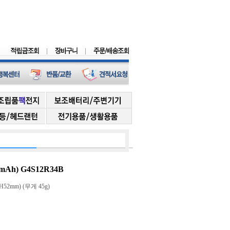
Ah) G4S12R34B
 H52mm) (무게 45g)