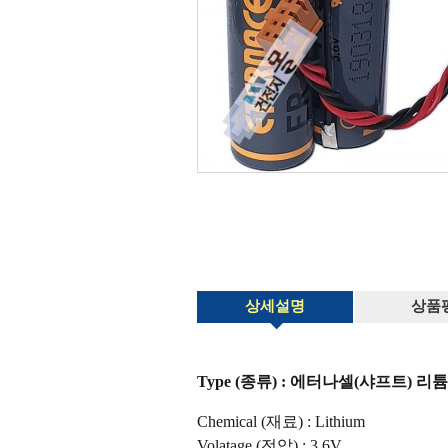
상세설명
상품
Type (종류) : 에터나셀(샤프트) 리튬 ER
Chemical (재료) : Lithium
Volatage (전압) : 3.6V