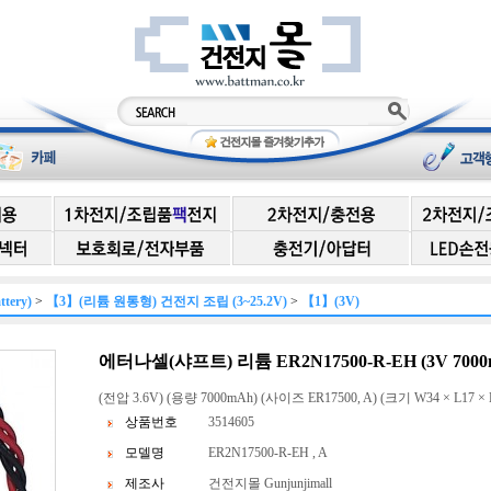
ery)
>
【3】(리튬 원통형) 건전지 조립 (3~25.2V)
>
【1】(3V)
에터나셀(샤프트) 리튬 ER2N17500-R-EH (3V 7000m
(전압 3.6V) (용량 7000mAh) (사이즈 ER17500, A) (크기 W34 × L17 ×
상품번호
3514605
모델명
ER2N17500-R-EH , A
제조사
건전지몰 Gunjunjimall