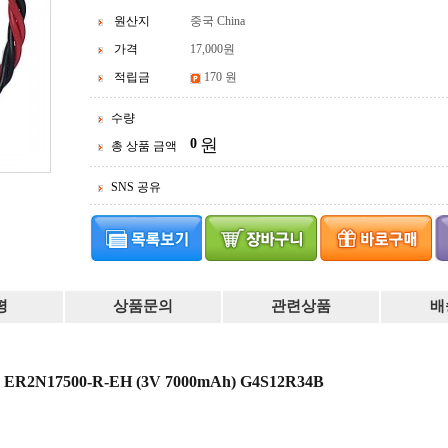
원산지
중국 China
가격
17,000
원
적립금
170 원
수량
원
0
총 상품 금액
SNS 공유
평
상품문의
관련상품
배
2N17500-R-EH (3V 7000mAh) G4S12R34B