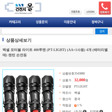
상품상세보기
벡셀 포터블 라이트 400루멘 (PT-LIGHT) (AA×1사용) 4개 (배터리별
매) 랜턴 손전등
상품번호
3543880
32,000
상품가
원
모델명
PT-LIGHT
제조사
벡셀
원산지
중국
적립금
1 %
배송비
(조건)
지역별