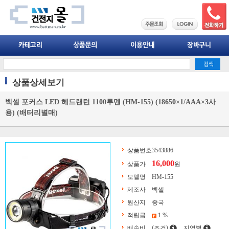
상품상세보기
벡셀 포커스 LED 헤드랜턴 1100루멘 (HM-155) (18650×1/AAA×3사
용) (배터리별매)
상품번호
3543886
16,000
상품가
원
모델명
HM-155
제조사
벡셀
원산지
중국
적립금
1 %
배송비
(조건)
지역별