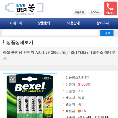
상품상세보기
벡셀 충전용 건전지 AA (1.2V 2000mAh) 4알(1카드) (니켈수소 에네루
프)
상품번호
3544174
9,000
상품가
원
모델명
AA
제조사
벡셀
원산지
중국
적립금
1 %
배송비
(조건)
지역별