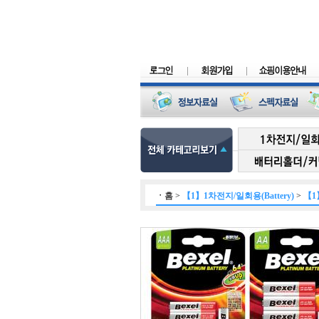
ㆍ
홈
>
【1】1차전지/일회용(Battery)
>
【1