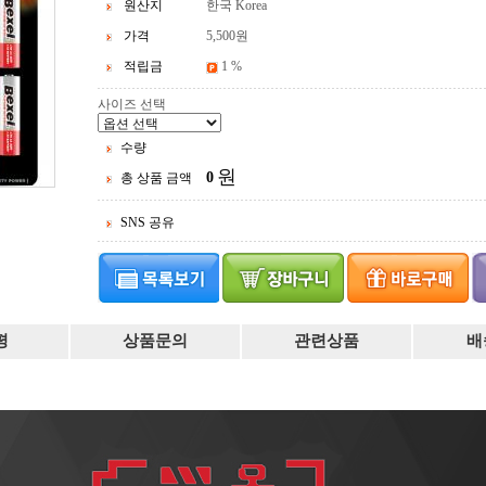
원산지
한국 Korea
가격
5,500원
적립금
1 %
사이즈 선택
수량
원
0
총 상품 금액
SNS 공유
평
상품문의
관련상품
배