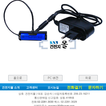
전화걸기
문자하기
건전지몰 소개
고객센터
오시는길
상호: 건전지몰 | 대표: 강순자 | 사업자등록번호: 206-23-16211
통신판매업 신고업호: 성동-4199호
전화:
02-2281-3030
팩스: 02-2281-3029
이메일주소:
spaceyu30@naver.com