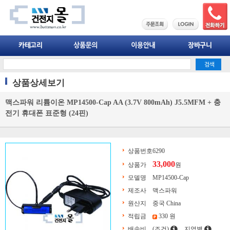
상품상세보기
맥스파워 리튬이온 MP14500-Cap AA (3.7V 800mAh) J5.5MFM + 충
전기 휴대폰 표준형 (24핀)
상품번호
6290
33,000
상품가
원
모델명
MP14500-Cap
제조사
맥스파워
원산지
중국 China
적립금
330 원
배송비
(조건)
지역별