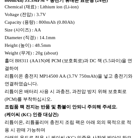
800mAh) J5.5MFM +
충전기 휴대폰 표준형 (24핀)
Chemical (재료) : Lithium ion (Li-ion)
Voltage (전압) : 3.7V
Capacity (용량) : 800mAh (0.80Ah)
Size (사이즈) : AA
Diameter (직경) : 14.1mm
Height (높이) : 48.5mm
Weight (무게) : 20g (about)
홀더 BH311 (AA1N)에 PCM (보호회로)과 DC 잭 (5.5파이)을 연
결하여
리튬이온 충전지 MP14500 AA (3.7V 750mAh)을 넣고 충전기와
연결하였습니다.
리튬이온 배터리 사용 시 과충전, 과전압 방지 위해 보호회로
(PCM)를 부착하십시오.
조립품 팩 전지는 반품 및 환불이 안되니 주의해 주세요.
(케이씨 (KC) 인증 대상건)
리튬이온, 리튬폴리머 충전지 조립 팩은 아래 외의 목적으로 적
용 시 판매 가능하며
아래의 용도로 적용 시 케이씨 (KC) 인증을 사전에 받아야 하므