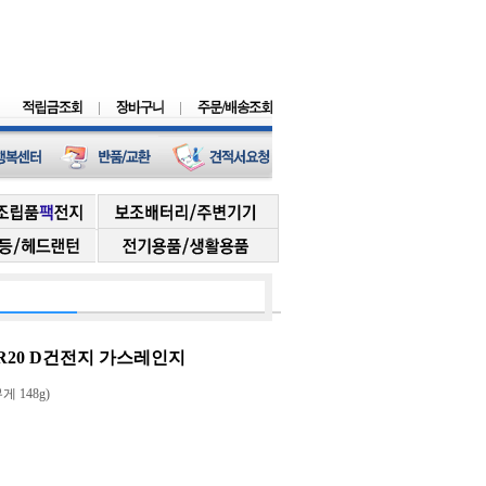
 LR20 D건전지 가스레인지
무게 148g)