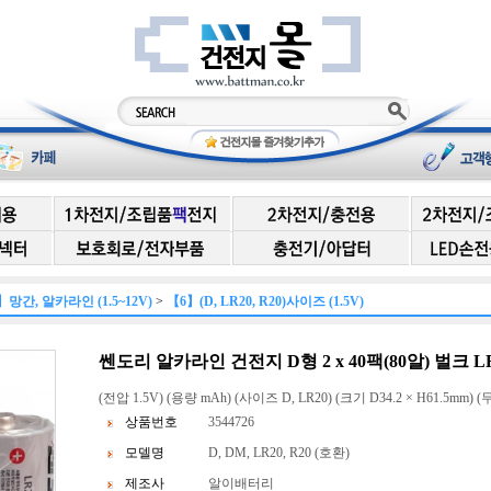
】망간, 알카라인 (1.5~12V)
>
【6】(D, LR20, R20)사이즈 (1.5V)
쎈도리 알카라인 건전지 D형 2 x 40팩(80알) 벌크
(전압 1.5V) (용량 mAh) (사이즈 D, LR20) (크기 D34.2 × H61.5mm) (
상품번호
3544726
모델명
D, DM, LR20, R20 (호환)
제조사
알이배터리