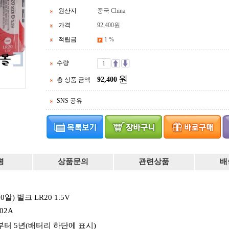
원산지
중국 China
가격
92,400
원
적립금
1 %
수량
원
92,400
총 상품 금액
SNS 공유
평
상품문의
관련상품
배
) 벌크 LR20 1.5V
02A
조일로부터 5년(배터리 하단에 표시)