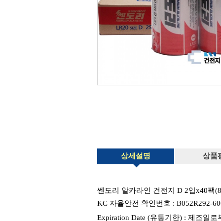
상세설명
상품
쎈도리 알카라인 건전지 D 2입x40팩(80알
KC 자율안전 확인번호 : B052R292-60
Expiration Date (유통기한) : 제