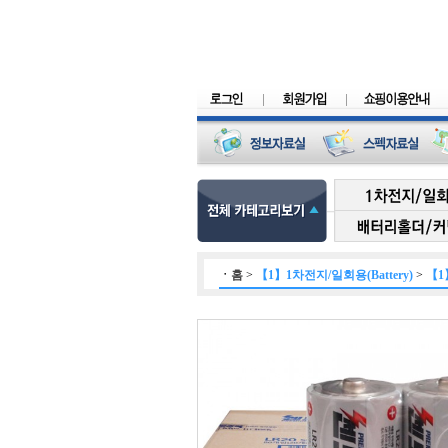
ㆍ
홈
>
【1】1차전지/일회용(Battery)
>
【1