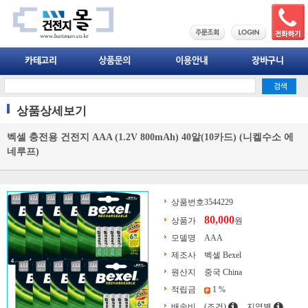
상품상세보기
벡셀 충전용 건전지 AAA (1.2V 800mAh) 40알(10카드) (니켈수소 에
네루프)
상품번호
3544229
80,000
상품가
원
모델명
AAA
제조사
벡셀 Bexel
원산지
중국 China
적립금
1 %
배송비
(조건)
지역별