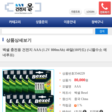
상품상세보기
벡셀 충전용 건전지 AAA (1.2V 800mAh) 40알(10카드) (니켈수소 에
네루프)
상품번호
3544229
80,000
상품가
원
모델명
AAA
제조사
벡셀 Bexel
원산지
중국 China
적립금
1 %
배송비
(조건)
지역별