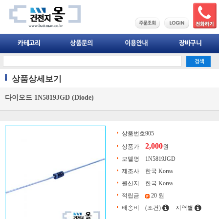
상품상세보기
다이오드 1N5819JGD (Diode)
상품번호
905
2,000
상품가
원
모델명
1N5819JGD
제조사
한국 Korea
원산지
한국 Korea
적립금
20 원
배송비
(조건)
지역별