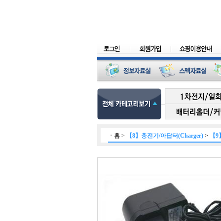
ㆍ
홈
>
【8】충전기/아답터(Charger)
>
【9】