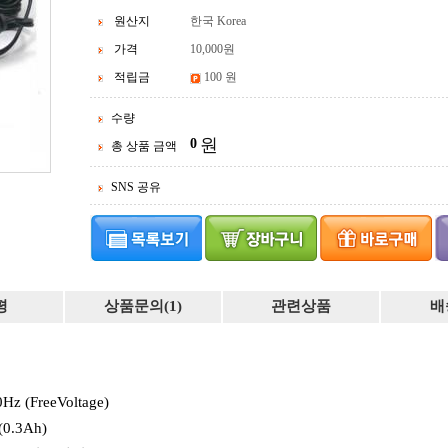
원산지
한국 Korea
가격
10,000
원
적립금
100 원
수량
원
0
총 상품 금액
SNS 공유
평
상품문의(1)
관련상품
배
Hz (FreeVoltage)
(0.3Ah)