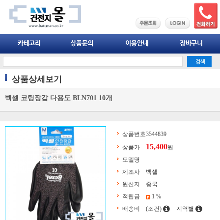
상품상세보기
벡셀 코팅장갑 다용도 BLN701 10개
상품번호
3544839
15,400
상품가
원
모델명
제조사
벡셀
원산지
중국
적립금
1 %
배송비
(조건)
지역별