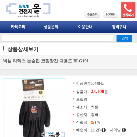
상품상세보기
벡셀 라텍스 논슬립 코팅장갑 다용도 BLG101
상품번호
3544842
23,100
상품가
원
모델명
제조사
벡셀
원산지
중국
적립금
1 %
배송비
(조건)
지역별