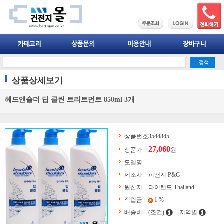
상품상세보기
헤드앤숄더 딥 클린 트리트먼트 850ml 3개
상품번호
3544845
27,060
상품가
원
모델명
제조사
피앤지 P&G
원산지
타이랜드 Thailand
적립금
1 %
배송비
(조건)
지역별