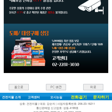
전화걸기
문자하기
건전지몰 소개
고객센터
오시는길
상호: 건전지몰 | 대표: 강순자 | 사업자등록번호: 206-23-16211
통신판매업 신고업호: 성동-4199호