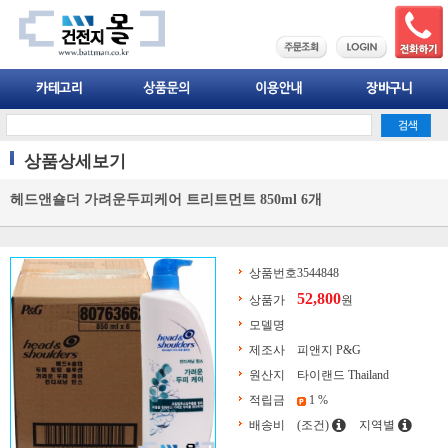
상품상세보기
헤드앤숄더 가려운두피케어 트리트먼트 850ml 6개
상품번호
3544848
52,800
상품가
원
모델명
제조사
피앤지 P&G
원산지
타이랜드 Thailand
적립금
1 %
배송비
(조건)
지역별