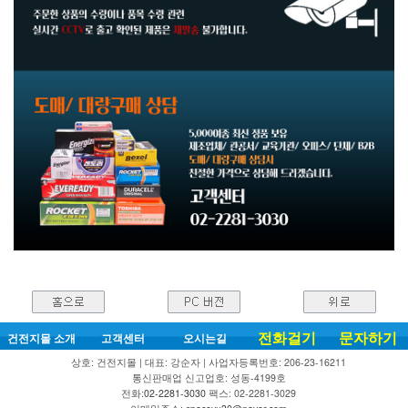
전화걸기
문자하기
건전지몰 소개
고객센터
오시는길
상호: 건전지몰 | 대표: 강순자 | 사업자등록번호: 206-23-16211
통신판매업 신고업호: 성동-4199호
전화:
02-2281-3030
팩스: 02-2281-3029