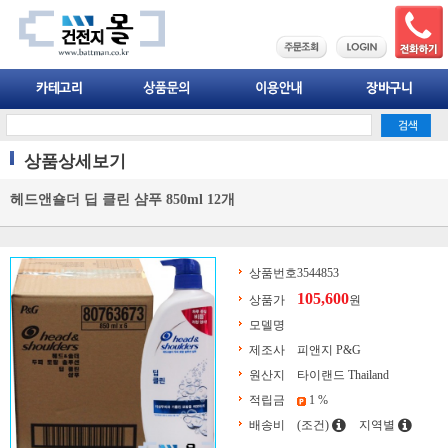
상품상세보기
헤드앤숄더 딥 클린 샴푸 850ml 12개
상품번호
3544853
105,600
상품가
원
모델명
제조사
피앤지 P&G
원산지
타이랜드 Thailand
적립금
1 %
배송비
(조건)
지역별