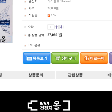
원산지
타이랜드 Thailand
가격
27,060
원
적립금
1 %
수량
원
27,060
총 상품 금액
SNS 공유
평
상품문의
관련상품
배