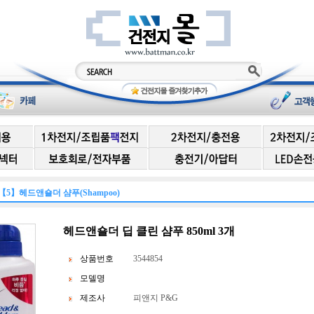
【5】헤드앤숄더 샴푸(Shampoo)
헤드앤숄더 딥 클린 샴푸 850ml 3개
상품번호
3544854
모델명
제조사
피앤지 P&G