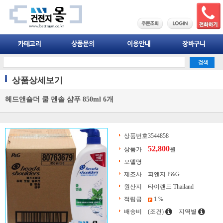
상품상세보기
헤드앤숄더 쿨 멘솔 샴푸 850ml 6개
상품번호
3544858
52,800
상품가
원
모델명
제조사
피앤지 P&G
원산지
타이랜드 Thailand
적립금
1 %
배송비
(조건)
지역별