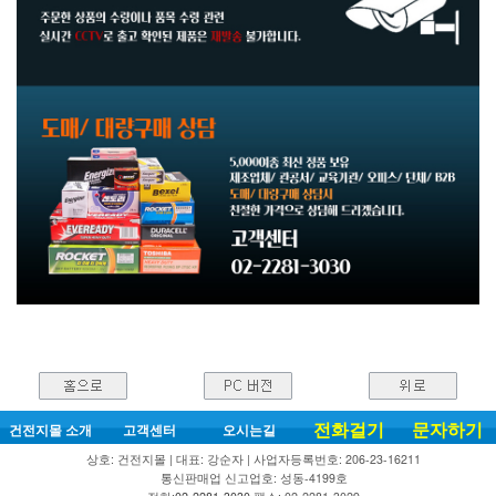
전화걸기
문자하기
건전지몰 소개
고객센터
오시는길
상호: 건전지몰 | 대표: 강순자 | 사업자등록번호: 206-23-16211
통신판매업 신고업호: 성동-4199호