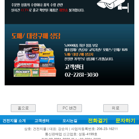
전화걸기
문자하기
건전지몰 소개
고객센터
오시는길
상호: 건전지몰 | 대표: 강순자 | 사업자등록번호: 206-23-16211
통신판매업 신고업호: 성동-4199호