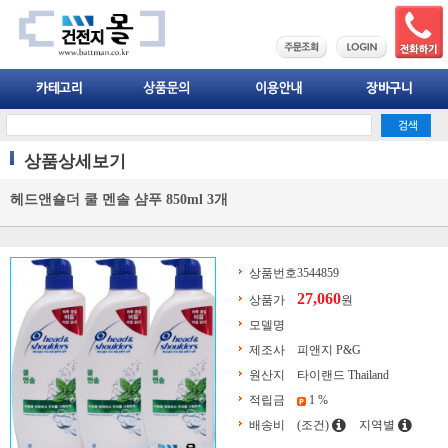
상품상세보기
헤드앤숄더 쿨 멘솔 샴푸 850ml 3개
상품번호
3544859
27,060
상품가
원
모델명
제조사
피앤지 P&G
원산지
타이랜드 Thailand
적립금
1 %
배송비
(조건)
지역별