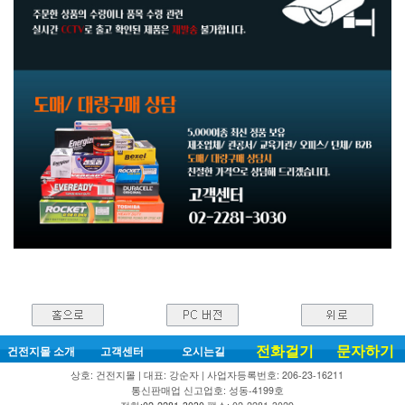
전화걸기
문자하기
건전지몰 소개
고객센터
오시는길
상호: 건전지몰 | 대표: 강순자 | 사업자등록번호: 206-23-16211
통신판매업 신고업호: 성동-4199호