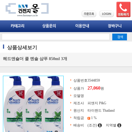
상품상세보기
헤드앤숄더 쿨 멘솔 샴푸 850ml 3개
상품번호
3544859
27,060
상품가
원
모델명
제조사
피앤지 P&G
원산지
타이랜드 Thailand
적립금
1 %
배송비
(조건)
지역별