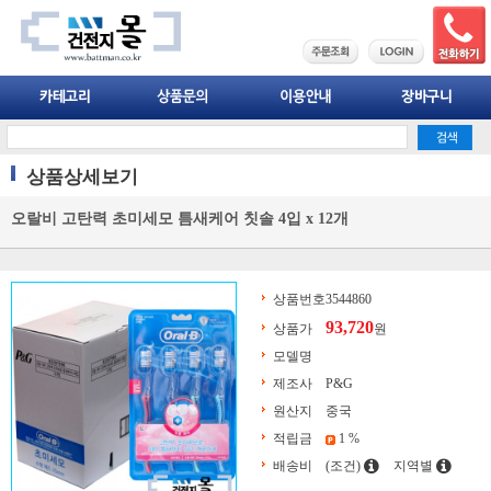
상품상세보기
오랄비 고탄력 초미세모 틈새케어 칫솔 4입 x 12개
상품번호
3544860
93,720
상품가
원
모델명
제조사
P&G
원산지
중국
적립금
1 %
배송비
(조건)
지역별