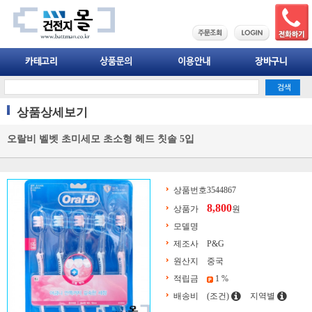
상품상세보기
오랄비 벨벳 초미세모 초소형 헤드 칫솔 5입
상품번호
3544867
8,800
상품가
원
모델명
제조사
P&G
원산지
중국
적립금
1 %
배송비
(조건)
지역별